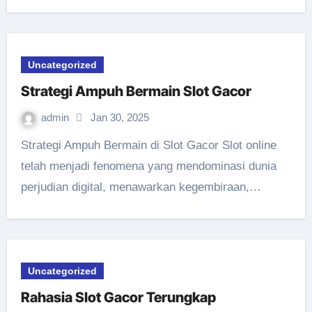
Uncategorized
Strategi Ampuh Bermain Slot Gacor
admin
Jan 30, 2025
Strategi Ampuh Bermain di Slot Gacor Slot online
telah menjadi fenomena yang mendominasi dunia
perjudian digital, menawarkan kegembiraan,…
Uncategorized
Rahasia Slot Gacor Terungkap