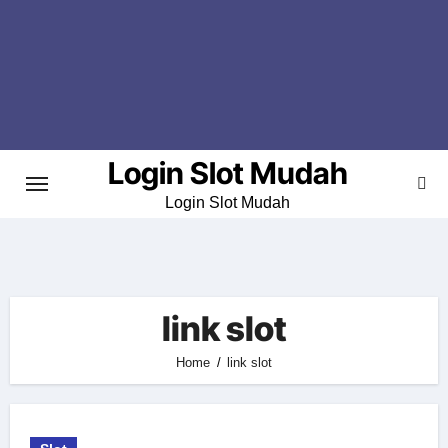
Skip
to
content
Login Slot Mudah
Login Slot Mudah
link slot
Home
link slot