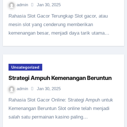
admin
Jan 30, 2025
Rahasia Slot Gacor Terungkap Slot gacor, atau
mesin slot yang cenderung memberikan
kemenangan besar, menjadi daya tarik utama…
Uncategorized
Strategi Ampuh Kemenangan Beruntun
admin
Jan 30, 2025
Rahasia Slot Gacor Online: Strategi Ampuh untuk
Kemenangan Beruntun Slot online telah menjadi
salah satu permainan kasino paling…